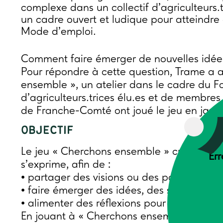
complexe dans un collectif d’agriculteurs
un cadre ouvert et ludique pour atteindre ce
Mode d’emploi.
Comment faire émerger de nouvelles idé
Pour répondre à cette question, Trame a 
ensemble », un atelier dans le cadre du F
d’agriculteurs.trices élu.es et de membr
de Franche-Comté ont joué le jeu en janvi
OBJECTIF
Le jeu « Cherchons ensemble » crée les con
Err
s’exprime, afin de :
• partager des visions ou des points de vue 
• faire émerger des idées, des solutions i
• alimenter des réflexions pour faciliter d
En jouant à « Cherchons ensemble », cha