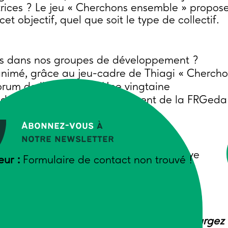
.trices ? Le jeu « Cherchons ensemble » propos
t objectif, quel que soit le type de collectif.
es dans nos groupes de développement ?
animé, grâce au jeu-cadre de Thiagi « Cherch
orum de l’innovation. Une vingtaine
es des groupes de développement de la FRGeda
er 2026.
Abonnez-vous
à
notre newsletter
ditions pour que l’intelligence collective
eur :
Formulaire de contact non trouvé !
différents sur tel ou tel sujet,
nnovantes,
es prises de décision en groupe.
que participant…
Pour lire la suite, téléchargez