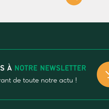
US À
NOTRE NEWSLETTER
rant
de toute notre actu !