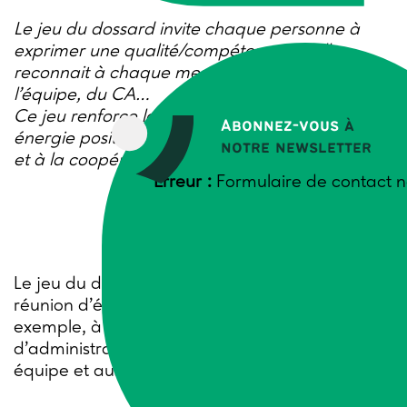
Le jeu du dossard invite chaque personne à
exprimer une qualité/compétence qu’elle
reconnait à chaque membre de la réunion, de
l’équipe, du CA…
Ce jeu renforce la confiance en soi et crée une
Abonnez-vous
à
énergie positive propice à la cohésion d’équipe
notre newsletter
et à la coopération. Mode d’emploi.
Erreur :
Formulaire de contact n
Le jeu du dossard se joue en formation, en
réunion d’équipe, en séminaire. Il vise, par
exemple, à renforcer la cohésion d’un conseil
d’administration, la coopération dans une
équipe et aussi la confiance en soi de chacun…