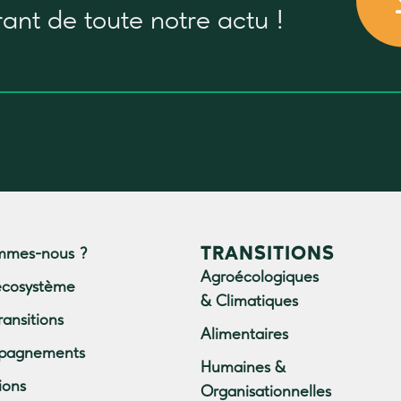
rant
de toute notre actu !
TRANSITIONS
mmes-nous ?
Agroécologiques
écosystème
& Climatiques
ransitions
Alimentaires
pagnements
Humaines &
ions
Organisationnelles