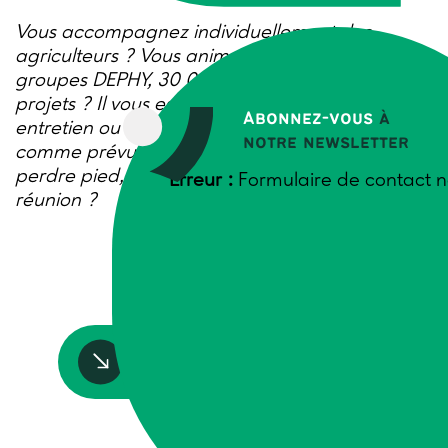
Vous accompagnez individuellement des
agriculteurs ? Vous animez des GIEE, des
groupes DEPHY, 30 000 ou des groupes
projets ? Il vous est forcément arrivé qu’un
Abonnez-vous
à
entretien ou une réunion ne se passe pas
notre newsletter
comme prévu… Comment faire pour ne pas
perdre pied, pour garder la maîtrise de la
Erreur :
Formulaire de contact n
réunion ?
Accédez à la ressource