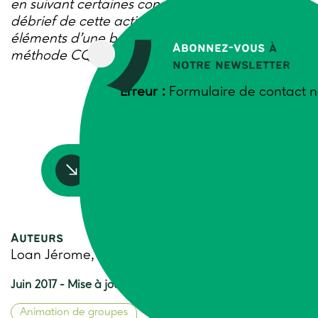
en suivant certaines consignes de réalisation. Le
débrief de cette activité met en lumière les
éléments d’une bonne collaboration – cf. fiche
Abonnez-vous
à
méthode CQFD.
notre newsletter
Erreur :
Formulaire de contact n
Accédez à la ressource
Auteurs
Loan Jérome, Yasmina Lemoine
Juin 2017 - Mise à jour 2024
Animation de groupes