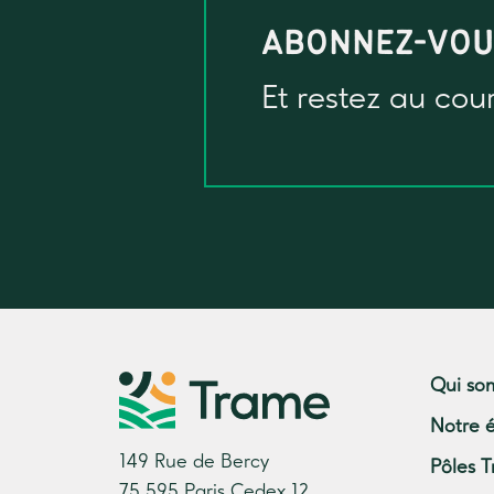
ABONNEZ-VO
Et restez au cou
Qui so
Notre 
149 Rue de Bercy
Pôles T
75 595 Paris Cedex 12