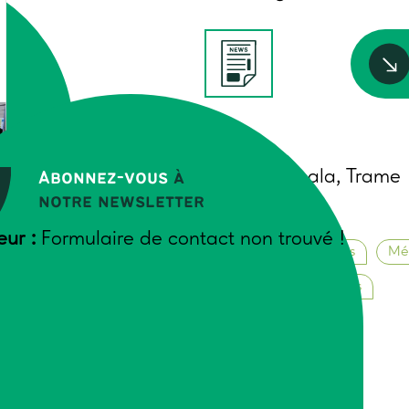
Auteurs
Agnès Cathala, Trame
Abonnez-vous
à
notre newsletter
Mars 2017
ION
eur :
Formulaire de contact non trouvé !
Animation de groupes
Mét
Travaux-et-Innovations