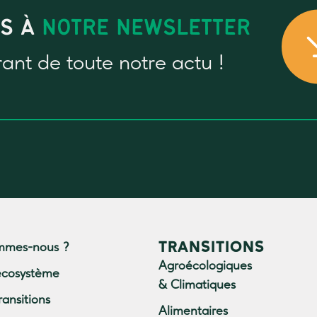
US À
NOTRE NEWSLETTER
rant
de toute notre actu !
TRANSITIONS
mmes-nous ?
Agroécologiques
écosystème
& Climatiques
ransitions
Alimentaires