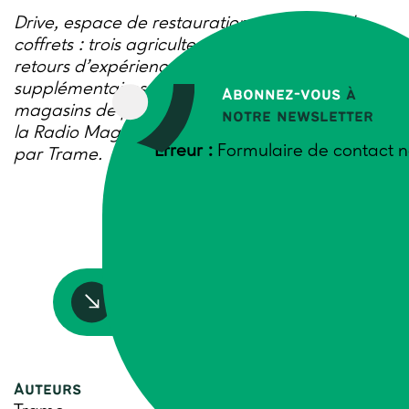
Drive, espace de restauration, réalisation de
coffrets : trois agriculteurs partagent leurs
retours d’expérience sur les services
supplémentaires que peuvent apporter les
Abonnez-vous
à
magasins de producteurs, dans cet épisode de
notre newsletter
la Radio Magasins de producteurs, organisée
Erreur :
Formulaire de contact n
par Trame.
Accédez à la ressource
Auteurs