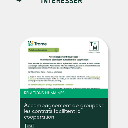
INTÉRESSER
RELATIONS HUMAINES
Accompagnement de groupes :
les contrats facilitent la
coopération