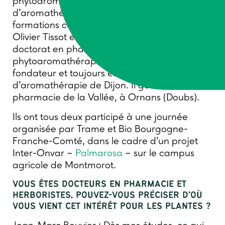
phytoaromathérapie de Besançon, le DU
d’aromathérapie de Dijon et de nombreuses
formations courtes avec Dominique Baudoux.
Olivier Tissot est également titulaire d’un
doctorat en pharmacie et du DU de
phytoaromathérapie de Besançon. Il est co-
fondateur et toujours enseignant dans le DU
d’aromathérapie de Dijon. Il gère la
pharmacie de la Vallée, à Ornans (Doubs).
Ils ont tous deux participé à une journée
organisée par Trame et Bio Bourgogne-
Franche-Comté, dans le cadre d’un projet
Inter-Onvar –
Palmarosa
– sur le campus
agricole de Montmorot.
VOUS ÊTES DOCTEURS EN PHARMACIE ET
HERBORISTES, POUVEZ-VOUS PRÉCISER D’OÙ
VOUS VIENT CET INTÉRÊT POUR LES PLANTES ?