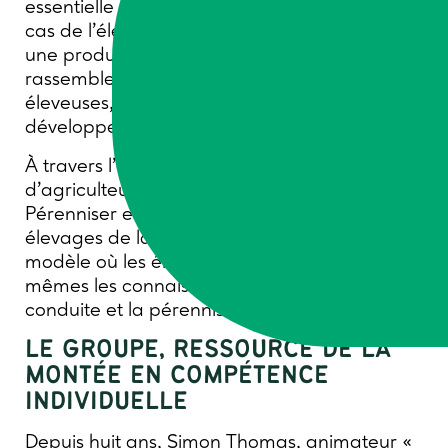
essentielle dans leur développement. C’est le
cas de l’élevage de lapins bio et pâturants,
une production récente en France, qui
rassemble une trentaine d’éleveurs et
éleveuses, et qui poursuit son
développement.
À travers l’expérience du collectif
d’agriculteurs.trices réunis dans le GIEE «
Pérenniser et sécuriser la conduite des
élevages de lapins bio », se dessine un
modèle où les éleveurs.euses produisent eux-
mêmes les connaissances nécessaires à la
conduite et la pérennisation de leur activité.
LE GROUPE, RESSOURCE DE LA
MONTÉE EN COMPÉTENCE
INDIVIDUELLE
Depuis huit ans, Simon Thomas, animateur «