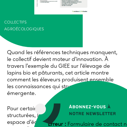
COLLECTIFS
AGROÉCOLOGIQUES
Quand les références techniques manquent,
le collectif devient moteur d’innovation. À
travers l’exemple du GIEE sur l’élevage de
lapins bio et pâturants, cet article montre
comment les éleveurs produisent ensemble
les connaissances qui structurent une filière
émergente.
Abonnez-vous
à
Pour certaines filières agricoles encore peu
notre newsletter
structurées, le collectif n’est pas seulement un
espace d’échange : il constitue une condition
Erreur :
Formulaire de contact n