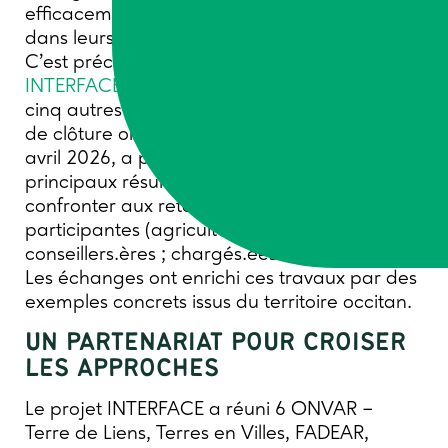
efficacement les agriculteurs et agricultrices
dans leurs transitions ?
C’est précisément l’objet du projet
INTERFACE
, piloté par Trame et mené avec
cinq autres ONVAR. La journée de séminaire
de clôture organisée à Bizanet (Aude), le 16
avril 2026, a permis de présenter les
principaux résultats du projet et de les
confronter aux retours des participants et
participantes (agriculteurs.trices ;
conseillers.ères ; chargés.ées de mission …).
Les échanges ont enrichi ces travaux par des
exemples concrets issus du territoire occitan.
UN PARTENARIAT POUR CROISER
LES APPROCHES
Le projet INTERFACE a réuni 6 ONVAR –
Terre de Liens, Terres en Villes, FADEAR,