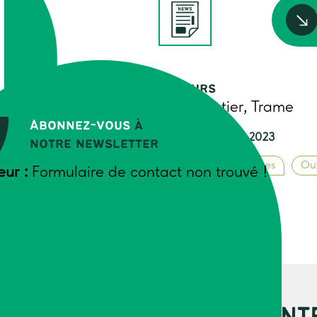
Auteurs
Muriel Astier, Trame
Abonnez-vous
à
AGE
Août-Septembre 2023
notre newsletter
Animation de groupes
Out
eur :
Formulaire de contact non trouvé !