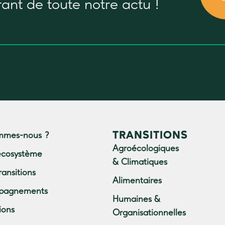
rant
de toute notre actu !
TRANSITIONS
mmes-nous ?
Agroécologiques
écosystème
& Climatiques
ransitions
Alimentaires
pagnements
Humaines &
ions
Organisationnelles