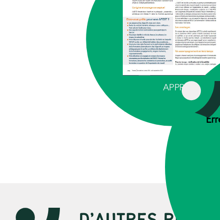
APPRENTISS
Err