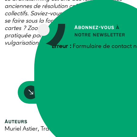
anciennes de résolution créative de problèmes
collectifs. Saviez-vous qu’un brainstorming peut
se faire sous la forme de consultation de
Abonnez-vous
à
cartes ? Zoom sur cette animation originale
notre newsletter
pratiquée par le Service romand de
vulgarisation agricole Agridea.
Erreur :
Formulaire de contact n
Accédez à la ressource
Auteurs
Muriel Astier, Trame