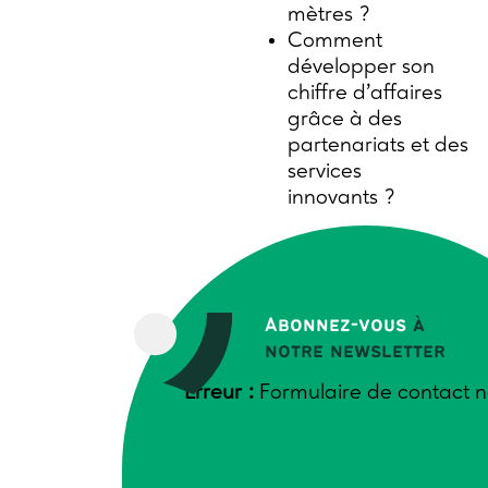
mètres ?
Comment
développer son
chiffre d’affaires
grâce à des
partenariats et des
services
innovants ?
👉 Ce sont ces
questions très concrètes
qui ont été travaillées
Abonnez-vous
à
mardi 17 février 2026,
notre newsletter
lors du séminaire du
Erreur :
Formulaire de contact n
projet CLAP (Co-
innover pour
commercialiser
localement à plusieurs).