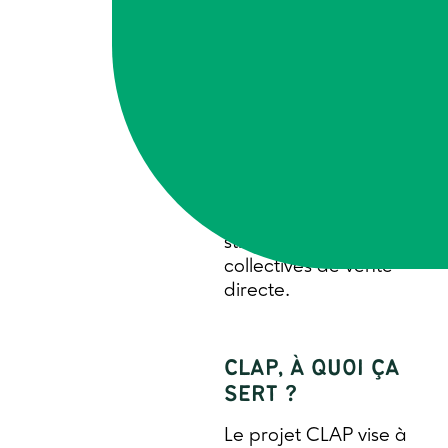
Agriculteurs, salariés de
magasins de
producteurs,
chercheurs et
animateurs de
développement ont
croisé leurs regards
pour répondre
ensemble aux enjeux
stratégiques des formes
collectives de vente
directe.
CLAP, À QUOI ÇA
SERT ?
Le projet CLAP vise à