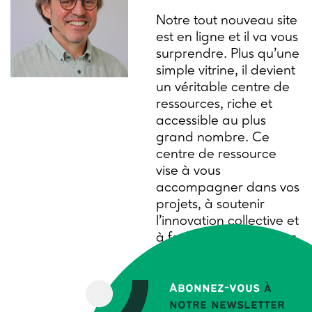
Notre tout nouveau site
est en ligne et il va vous
surprendre. Plus qu’une
simple vitrine, il devient
un véritable centre de
ressources, riche et
accessible au plus
grand nombre. Ce
centre de ressource
vise à vous
accompagner dans vos
projets, à soutenir
l’innovation collective et
à faciliter les transitions
pour une agriculture
durable : agroécologie
et changement
Abonnez-vous
à
climatique, relations
notre newsletter