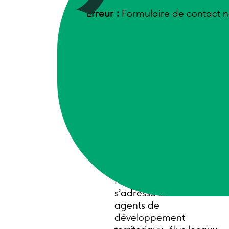
humaines,
Erreur :
Formulaire de contact n
relocalisation de
l’alimentation…
Agriculteurs et salariés
de la production,
conseillers et
animateurs, vous
retrouverez tous nos
outils et méthodes, mais
aussi nos actions,
retours d’expériences,
articles, projets en
cours et partenariats.
Nouveauté : ce site
s’adresse aussi aux
agents de
développement