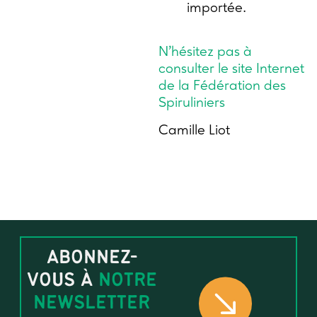
importée.
N’hésitez pas à
consulter le site Internet
de la Fédération des
Spiruliniers
Camille Liot
ABONNEZ-
VOUS À
NOTRE
NEWSLETTER