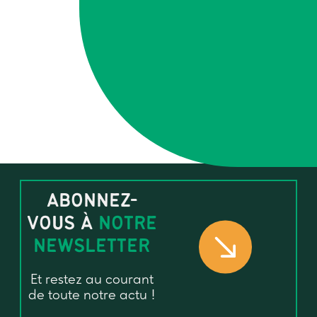
Contact :
Pauline Mendes –
circuitscourts@trame.org
ou 06 69 01 89 96
ABONNEZ-
VOUS À
NOTRE
NEWSLETTER
Et restez au courant
de toute notre actu !