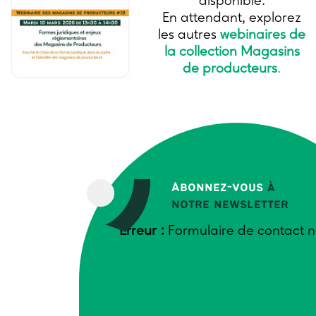
disponible.
En attendant, explorez
les autres
webinaires de
la collection Magasins
de producteurs
.
Abonnez-vous
à
notre newsletter
Erreur :
Formulaire de contact n
Pour s’inscrire