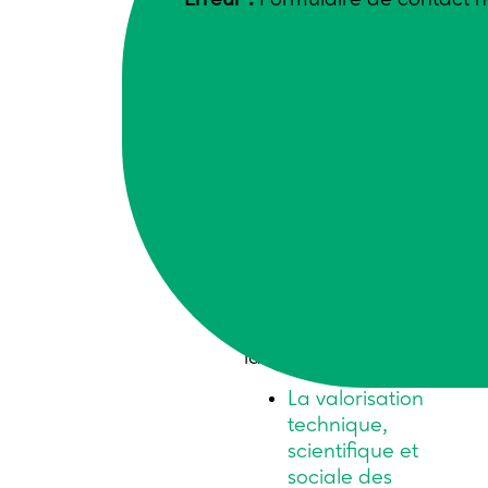
situations
imprévues ?
Pour apporter des
réponses à ces
questions, les
partenaires du projet
ont produit plusieurs
documents de synthèse
qui présentent les
enseignements tirés des
travaux menés et les
pistes d’action
identifiées :
La valorisation
technique,
scientifique et
sociale des