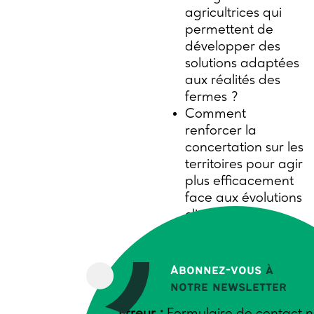
agricultrices qui
permettent de
développer des
solutions adaptées
aux réalités des
fermes ?
Comment
renforcer la
concertation sur les
territoires pour agir
plus efficacement
face aux évolutions
climatiques ?
Comment
développer des
réponses
Abonnez-vous
à
collectives de
notre newsletter
solidarité face aux
Erreur :
Formulaire de contact n