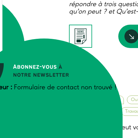
répondre à trois questi
qu’on peut ? et Qu’est-
Auteurs
Abonnez-vous
à
Muriel Astier
notre newsletter
E -
AGE
eur :
Formulaire de contact non trouvé !
Mars-avril 2011
Animation de groupes
Out
Relations humaines
Trava
Cette formation peut vo
formation