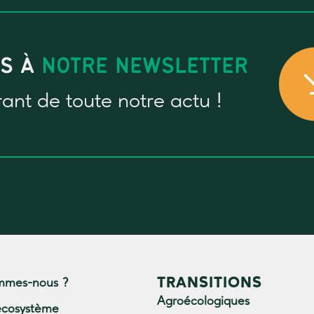
US À
NOTRE NEWSLETTER
rant
de toute notre actu !
TRANSITIONS
mmes-nous ?
Agroécologiques
écosystème