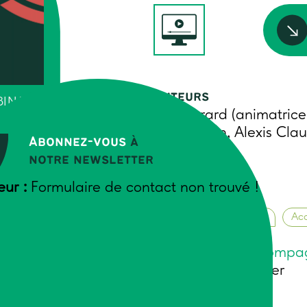
Auteurs
INAIRE
Elsa Ebrard (animatrice
Cabelguen, Alexis Claud
Abonnez-vous
à
notre newsletter
eur :
Formulaire de contact non trouvé !
Décembre 2025
Animation de groupes
Ac
La formation
Accompagne
peut vous intéresser