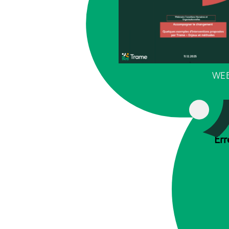
WEB
Err