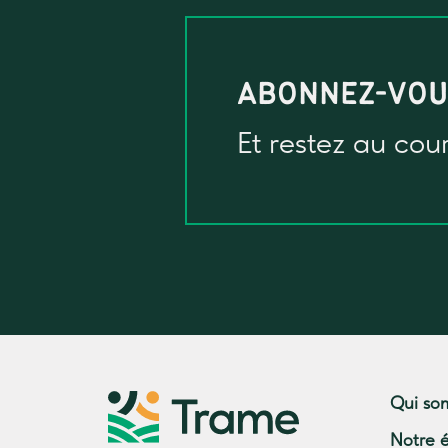
ABONNEZ-VO
Et restez au cou
Qui so
Notre 