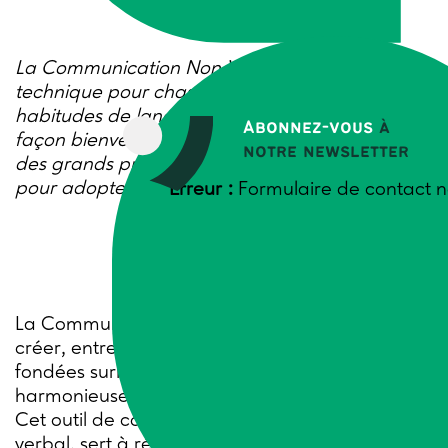
La Communication Non Violente (CNV) est une
technique pour chasser les mauvaises
habitudes de langage et communiquer de
Abonnez-vous
à
façon bienveillante et constructive. Présentation
notre newsletter
des grands principes et des étapes à respecter
pour adopter le « langage Girafe » de la CNV.
Erreur :
Formulaire de contact n
La Communication Non Violente (CNV) vise à
créer, entre les êtres humains, des relations
fondées surl’empathie, la coopération
harmonieuse, le respect de soi et des autres.
Cet outil de communication, principalement
verbal, sert à résoudre des conflits entre deux