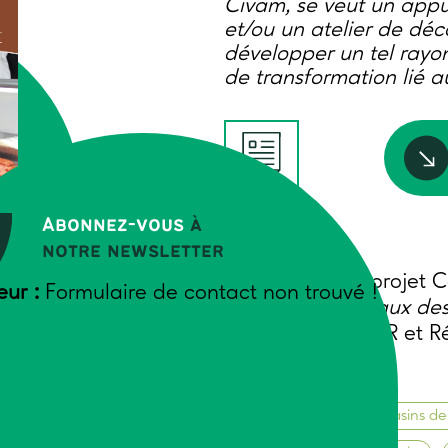
Civam, se veut un appu
et/ou un atelier de dé
développer un tel rayo
de transformation lié 
Abonnez-vous
à
notre newsletter
Auteurs
Partenaires du projet 
 DE
eur :
Formulaire de contact non trouvé !
impacts territoriaux d
URS
piloté par l’AFIPaR et 
2018
Alimentation
Magasins de