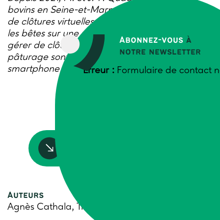
bovins en Seine-et-Marne, testent un système
de clôtures virtuelles. Il permet de positionner
les bêtes sur une zone donnée, sans avoir à
Abonnez-vous
à
gérer de clôtures physiques. Les aires de
notre newsletter
pâturage sont définies grâce à une application
smartphone.
Erreur :
Formulaire de contact n
Accédez à la ressource
Auteurs
Agnès Cathala, Trame