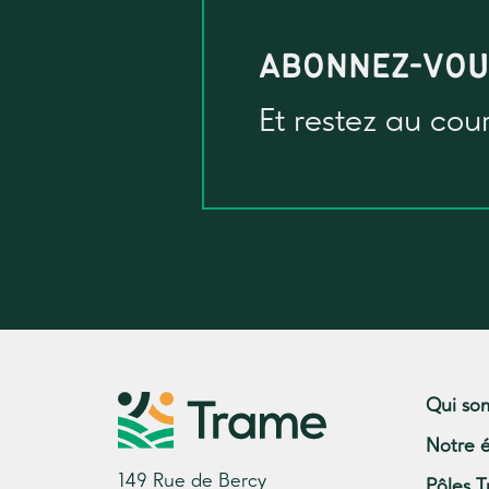
ABONNEZ-VO
Et restez au cou
Qui so
Notre 
149 Rue de Bercy
Pôles T