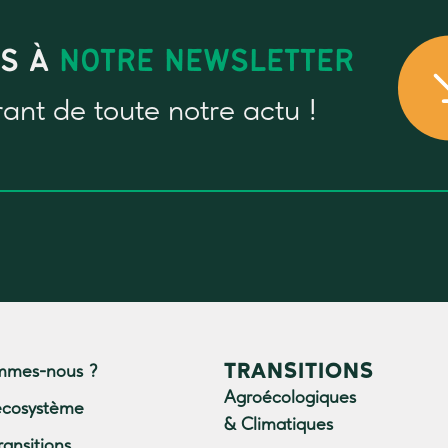
US À
NOTRE NEWSLETTER
rant
de toute notre actu !
TRANSITIONS
mmes-nous ?
Agroécologiques
écosystème
& Climatiques
ransitions