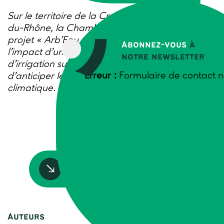
Sur le territoire de la Crau, dans les Bouches-
du-Rhône, la Chambre d’agriculture mène le
projet « Arb’Eau Crau » visant à évaluer
Abonnez-vous
à
l’impact d’une éventuelle restriction des eaux
notre newsletter
d’irrigation sur l’arboriculture fruitière. Le but est
Erreur :
Formulaire de contact n
d’anticiper les effets du changement
climatique.
Accédez à la ressource
Auteurs