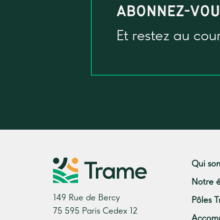
ABONNEZ-VO
Et restez au cou
Qui so
Notre 
149 Rue de Bercy
Pôles T
75 595 Paris Cedex 12
Accom