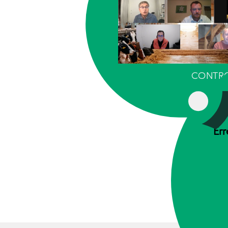
CONTR
Err