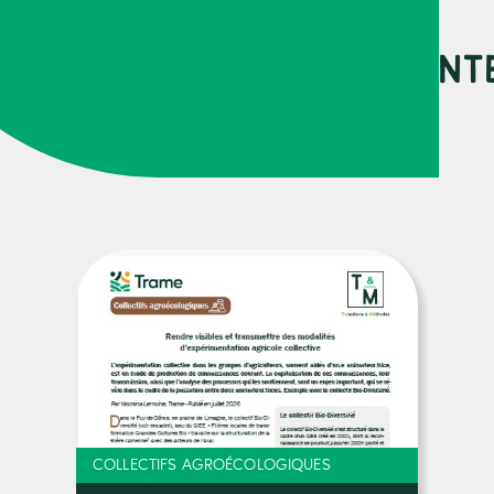
URCES PEUVENT VOUS INT
COLLECTIFS AGROÉCOLOGIQUES