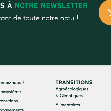
US À
NOTRE NEWSLETTER
rant
de toute notre actu !
TRANSITIONS
mmes-nous ?
Agroécologiques
écosystème
& Climatiques
ransitions
Alimentaires
pagnements