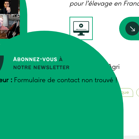
pour l’élevage en Fran
OVERSE
Auteurs
Abonnez-vous
à
Trame et TV Agri
notre newsletter
eur :
Formulaire de contact non trouvé !
Novembre 2022
Transition agroécologique