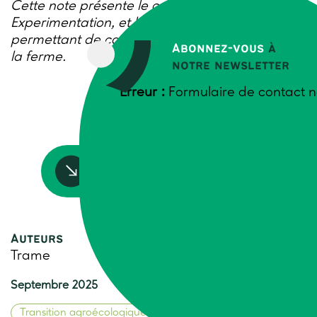
Cette note présente le concept d’On-Farm
Experimentation, et les différents critères
permettant de caractériser l’expérimentation à
Abonnez-vous
à
la ferme.
notre newsletter
Erreur :
Formulaire de contact n
Accédez à la ressource
Auteurs
Trame
Septembre 2025
Transition agroécologique
Agronomie durable