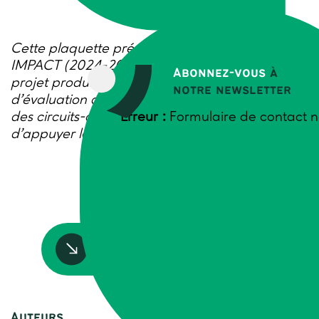
Cette plaquette présente le projet interonvar
IMPACT (2024-2025) piloté par Trame. Ce
Abonnez-vous
à
projet produit et teste des méthodes
notre newsletter
d’évaluation d’impact économique et territorial
des circuits-courts de proximité (CCP), afin
Erreur :
Formulaire de contact n
d’appuyer la relocalisation de l’alimentation.
Accédez à la ressource
Auteurs