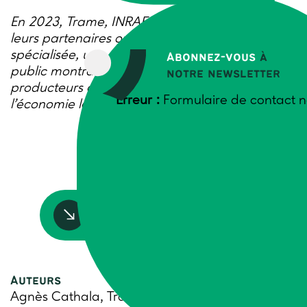
En 2023, Trame, INRAE – UMR Innovation et
leurs partenaires ont créé, avec une agence
spécialisée, une vidéo pédagogique grand
Abonnez-vous
à
public montrant le rôle moteur des magasins de
notre newsletter
producteurs dans le développement de
Erreur :
Formulaire de contact n
l’économie locale.
Accédez à la ressource
Auteurs
Agnès Cathala, Trame