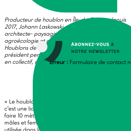
Producteur de houblon en Île-de-France depuis
2017, Johann Laskowski est également
architecte- paysagiste, enseignant en
agroécologie et animateur de l’association
Abonnez-vous
à
Houblons de France, après en avoir été le
notre newsletter
président pendant 5 ans. Un parcours engagé,
en collectif, au service du vivant et du territoire.
Erreur :
Formulaire de contact n
« Le houblon est une plante assez étonnante,
c’est une liane qui pousse en forêt, qui peut
faire 10 mètres de haut, avec des individus
mâles et femelles, médicinale au départ, puis
utilisée dans la bière… » Intarissable sur le sujet,