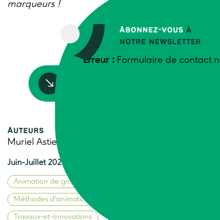
marqueurs !
Abonnez-vous
à
notre newsletter
Erreur :
Formulaire de contact n
Accédez à la ressource
Auteurs
Muriel Astier, Trame
Juin-Juillet 2023
Animation de groupes
Méthodes d’animation de groupes
Travaux-et-Innovations