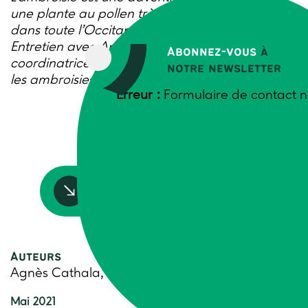
une plante au pollen très allergisant. Présente
dans toute l’Occitanie, son avancée s’accélère.
Entretien avec Anne-Marie Ducasse-Cournac,
Abonnez-vous
à
coordinatrice du projet régional de lutte contre
notre newsletter
les ambroisies à FREDON Occitanie.
Erreur :
Formulaire de contact n
Accédez à la ressource
Auteurs
Agnès Cathala, Trame
Mai 2021