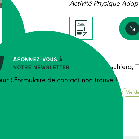
Activité Physique Adap
Auteurs
Abonnez-vous
à
Christophe Leschiera, 
notre newsletter
AUX
eur :
Formulaire de contact non trouvé !
Janvier 2021
Relations humaines
Vie de