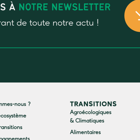
US À
NOTRE NEWSLETTER
rant
de toute notre actu !
TRANSITIONS
mmes-nous ?
Agroécologiques
écosystème
& Climatiques
ransitions
Alimentaires
pagnements