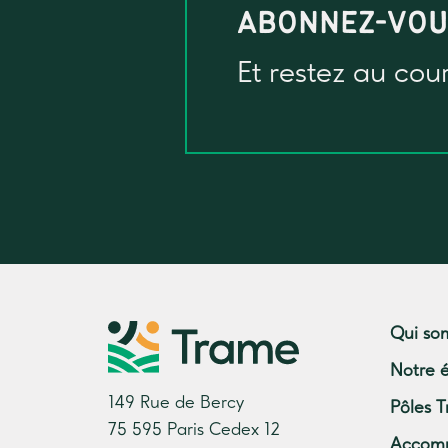
ABONNEZ-VO
Et restez au cou
Qui so
Notre 
149 Rue de Bercy
Pôles T
75 595 Paris Cedex 12
Accom