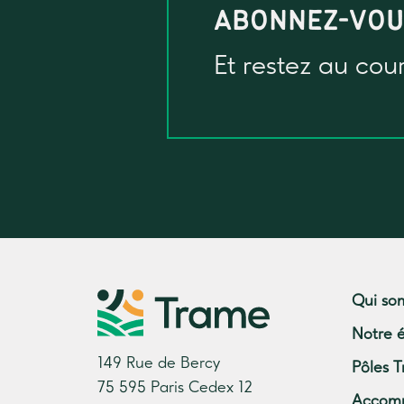
ABONNEZ-VO
Et restez au cou
Qui so
Notre 
149 Rue de Bercy
Pôles T
75 595 Paris Cedex 12
Accom