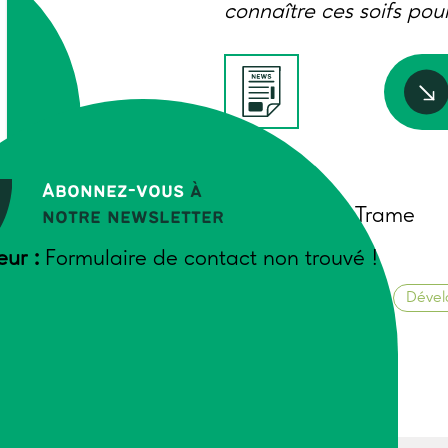
connaître ces soifs pour
Auteurs
Abonnez-vous
à
Muriel Astier, Trame
notre newsletter
ION
eur :
Formulaire de contact non trouvé !
Novembre 2022
Relations humaines
Dével