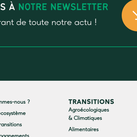
US À
NOTRE NEWSLETTER
rant
de toute notre actu !
TRANSITIONS
mmes-nous ?
Agroécologiques
écosystème
& Climatiques
ransitions
Alimentaires
pagnements