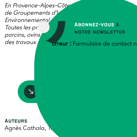
En Provence-Alpes-Côte d’Azur, une quinzaine
de Groupements d’Intérêt Economique et
Environnemental porte sur la filière élevage.
Abonnez-vous
à
Toutes les productions sont concernées (bovins,
notre newsletter
porcins, ovins, caprins, volailles, équins). Aperçu
des travaux de quelques GIEE.
Erreur :
Formulaire de contact n
Accédez à la ressource
Auteurs
Agnès Cathala, Trame