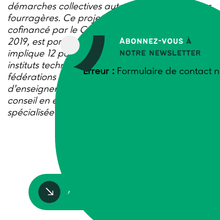
démarches collectives autour des légumineuses
fourragères. Ce projet de recherche-action,
cofinancé par le Casdar sur la période 2016-
Abonnez-vous
à
2019, est porté par la FRCuma Ouest. Il
notre newsletter
implique 12 partenaires à l’échelle nationale :
instituts techniques, Chambres d’agricultures,
Erreur :
Formulaire de contact n
fédérations de Cuma, établissements
d’enseignement agricole, organismes de
conseil en élevage laitier ou association
spécialisée dans le séchage des fourrages.
Accédez à la ressource