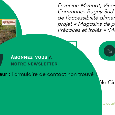
Francine Matinat, Vic
Communes Bugey Sud (Ai
de l’accessibilité alime
projet « Magasins de p
Précaires et Isolés » (M
Abonnez-vous
à
notre newsletter
ENTAIRE
eur :
Formulaire de contact non trouvé !
Auteurs
Trame, AFIPaR, Pôle Ci
2022
Alimentation
Circuits court
Projets de territoire