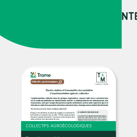
URCES PEUVENT VOUS INT
COLLECTIFS AGROÉCOLOGIQUES