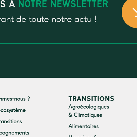
US À
NOTRE NEWSLETTER
rant
de toute notre actu !
TRANSITIONS
mmes-nous ?
Agroécologiques
écosystème
& Climatiques
ransitions
Alimentaires
pagnements