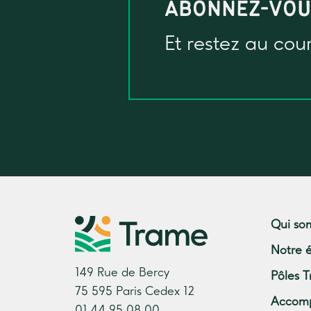
ABONNEZ-VO
Et restez au cou
Qui so
Notre 
149 Rue de Bercy
Pôles T
75 595 Paris Cedex 12
Accom
01.44.95.08.00