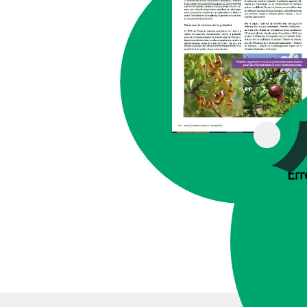
G
Err