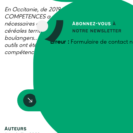
En Occitanie, de 2019 à 2022, le projet
COMPETENCES a analysé les compétences
Abonnez-vous
à
nécessaires aux professionnels des filières
notre newsletter
céréales territorialisées (agriculteurs, meuniers,
boulangers…) et à leurs accompagnateurs. Des
Erreur :
Formulaire de contact n
outils ont été créés pour renforcer les
compétences de ces acteurs.
Accédez à la ressource
Auteurs