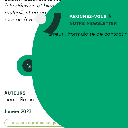
à la décision et bien d’autres technologies se
multiplient en agriculture pour l’adapter au
Abonnez-vous
à
monde à venir.
notre newsletter
Erreur :
Formulaire de contact n
Accédez à la ressource
Auteurs
Lionel Robin
Janvier 2023
Transition agroécologique
Travaux-et-Innovations