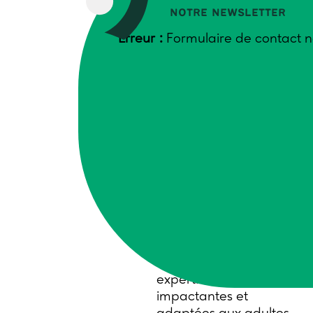
notre newsletter
Prochaines sessions :
Erreur :
Formulaire de contact n
8 et 9 octobre
2026 – Arras
20 et 21 octobre
2026 – Lyon
2 et 3 novembre
2026 – Toulouse
16 et 17 novembre
2026 à Aix-en-
Provence
« Concevoir et animer
une formation »
:
Transformez votre
expertise en formations
impactantes et